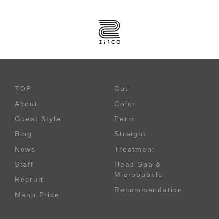
TOP
Cut
About
Color
Guest Style
Perm
Blog
Straight
News
Treatment
Staff
Head Spa &
Microbubble
Recruit
Recommendation
Menu Price