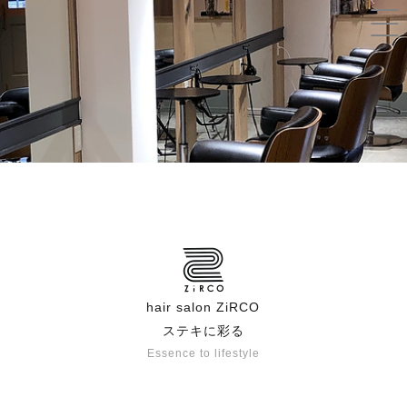
hair salon ZiRCO
ステキに彩る
Essence to lifestyle