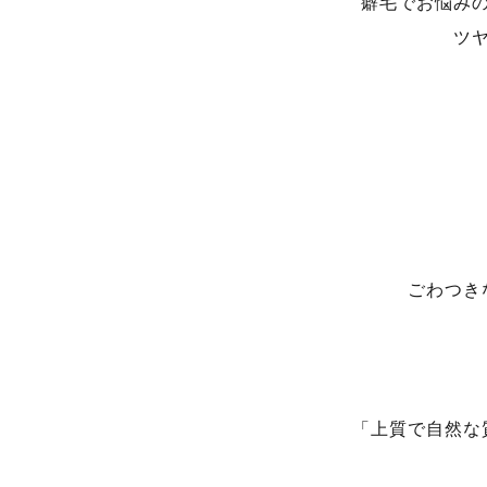
癖毛でお悩み
ツ
ごわつき
「上質で自然な