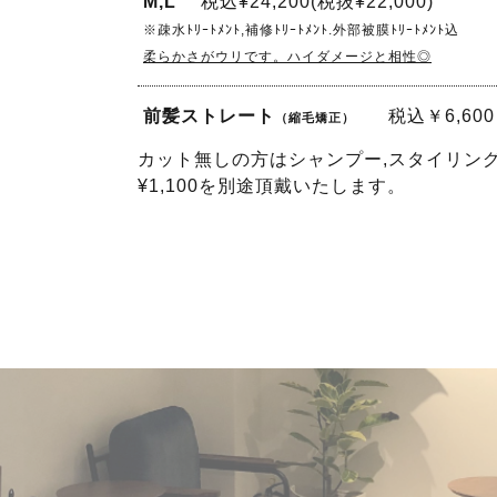
M,L
税込¥24,200(税抜¥22,000)
※疎水ﾄﾘｰﾄﾒﾝﾄ,補修ﾄﾘｰﾄﾒﾝﾄ.外部被膜ﾄﾘｰﾄﾒﾝﾄ込
柔らかさがウリです。ハイダメージと相性◎
前髪ストレート
税込￥6,600
（縮毛矯正）
カット無しの方はシャンプー,スタイリン
¥1,100を別途頂戴いたします。