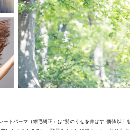
レートパーマ（縮毛矯正）は”髪のくせを伸ばす”価値以上