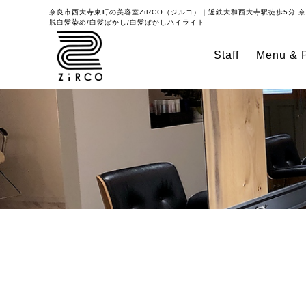
奈良市西大寺東町の美容室
ZiRCO（ジルコ）｜近鉄大和西大寺駅徒歩5分
奈
脱白髪染め/白髪ぼかし/白髪ぼかしハイライト
Staff
Menu & P