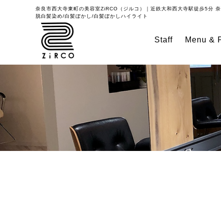
奈良市西大寺東町の美容室
ZiRCO（ジルコ）｜近鉄大和西大寺駅徒歩5分
奈
脱白髪染め/白髪ぼかし/白髪ぼかしハイライト
Staff
Menu & P