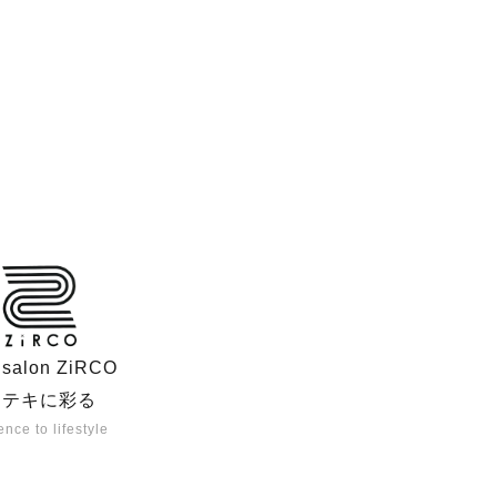
r salon ZiRCO
ステキに彩る
nce to lifestyle