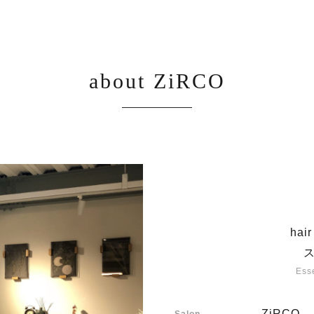
about ZiRCO
hai
Esse
ZiRCO