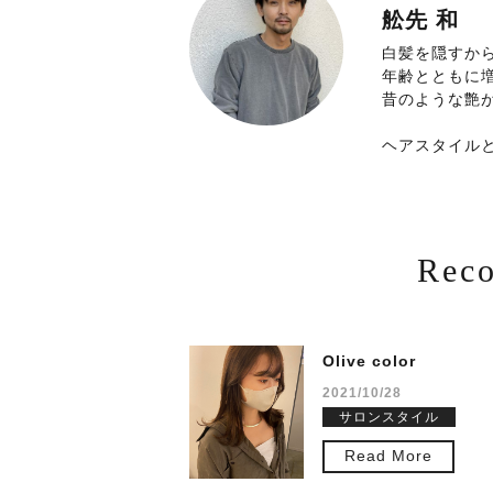
舩先 和
白髪を隠すか
年齢とともに
昔のような艶
ヘアスタイル
Rec
Olive color
2021/10/28
サロンスタイル
Read More