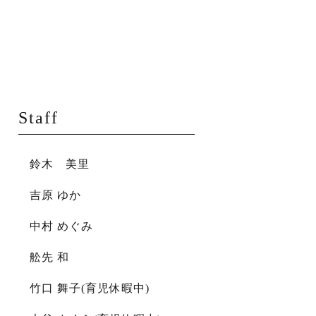
Staff
鈴木 美里
吉原 ゆか
中村 めぐみ
舩先 和
竹口 舞子(育児休暇中)