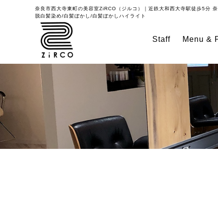
奈良市西大寺東町の美容室
ZiRCO（ジルコ）｜近鉄大和西大寺駅徒歩5分
奈
脱白髪染め/白髪ぼかし/白髪ぼかしハイライト
Staff
Menu & P