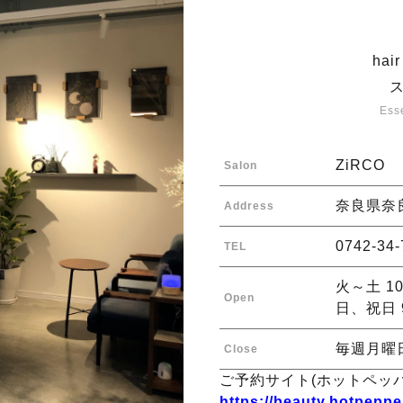
hai
Esse
ZiRCO
Salon
奈良県奈良
Address
0742-34-
TEL
火～土 10
Open
日、祝日 
毎週月曜
Close
ご予約サイト(ホットペッパ
https://beauty.hotpeppe