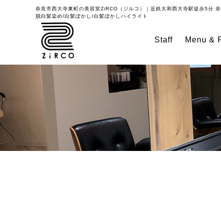
奈良市西大寺東町の美容室
ZiRCO（ジルコ）｜近鉄大和西大寺駅徒歩5分
奈
脱白髪染め/白髪ぼかし/白髪ぼかしハイライト
Staff
Menu & P