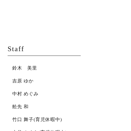
Staff
鈴木 美里
吉原 ゆか
中村 めぐみ
舩先 和
竹口 舞子(育児休暇中)