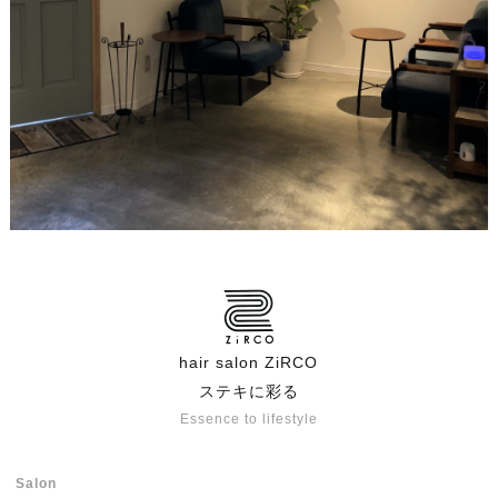
hair salon ZiRCO
ステキに彩る
Essence to lifestyle
Salon